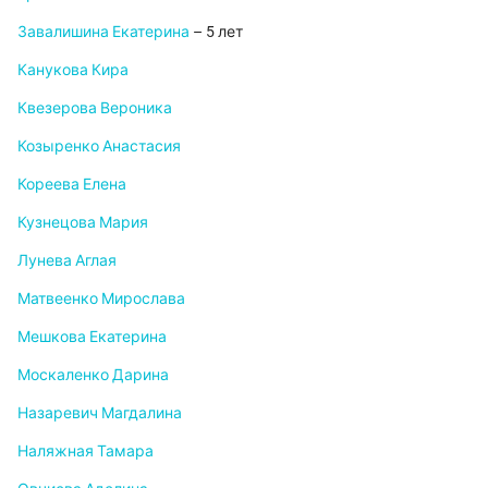
Завалишина Екатерина
– 5 лет
Канукова Кира
Квезерова Вероника
Козыренко Анастасия
Кореева Елена
Кузнецова Мария
Лунева Аглая
Матвеенко Мирослава
Мешкова Екатерина
Москаленко Дарина
Назаревич Магдалина
Наляжная Тамара