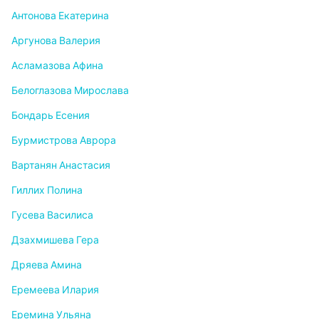
Антонова Екатерина
Аргунова Валерия
Асламазова Афина
Белоглазова Мирослава
Бондарь Есения
Бурмистрова Аврора
Вартанян Анастасия
Гиллих Полина
Гусева Василиса
Дзахмишева Гера
Дряева Амина
Еремеева Илария
Еремина Ульяна