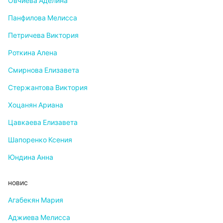
Овчиева Аделина
Панфилова Мелисса
Петричева Виктория
Роткина Алена
Смирнова Елизавета
Стержантова Виктория
Хоцанян Ариана
Цавкаева Елизавета
Шапоренко Ксения
Юндина Анна
новис
Агабекян Мария
Аджиева Мелисса