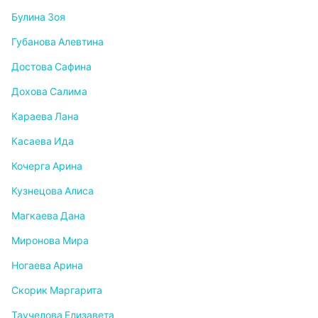
Булина Зоя
Губанова Алевтина
Достова Сафина
Дохова Салима
Караева Лана
Касаева Ида
Кочерга Арина
Кузнецова Алиса
Магкаева Дана
Миронова Мира
Ногаева Арина
Скорик Маргарита
Таучелова Елизавета