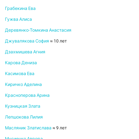
Грабекина Ева
Гужва Алиса
Деревянко-Томкина Анастасия
Джувалякова София
≈ 10 лет
Дзахмишева Агния
Карова Дениза
Касимова Ева
Киричко Аделина
Красноперова Арина
Кузницкая Злата
Лепшокова Лилия
Масляник Златислава
≈ 9 лет
Мусиенко Аврора