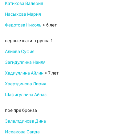
Катикова Валерия
Насыхова Мария
Федотова Николь
≈ 6 лет
первые шаги - группа 1
Алиева Суфия
Загидуллина Наиля
Хадиуллина Айлин
≈ 7 лет
Хаертдинова Лирия
Шафигуллина Айназ
пре пре бронза
Залалтдинова Дина
Исхакова Саида