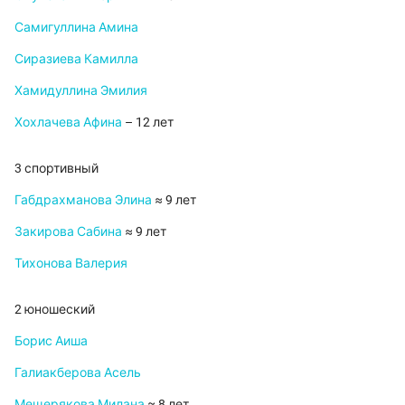
Самигуллина Амина
Сиразиева Камилла
Хамидуллина Эмилия
Хохлачева Афина
– 12 лет
3 спортивный
Габдрахманова Элина
≈ 9 лет
Закирова Сабина
≈ 9 лет
Тихонова Валерия
2 юношеский
Борис Аиша
Галиакберова Асель
Мещерякова Милана
≈ 8 лет