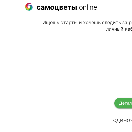
самоцветы
.online
Ищешь старты и хочешь следить за р
личный каб
Детал
одиноч