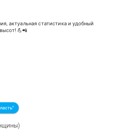
ия, актуальная статистика и удобный
высот! 💪📲
г
ласть"
енщины)