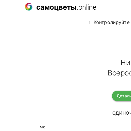
самоцветы
.online
📊 Контролируйте 
Ни
Всерос
Детали
одиноч
мс