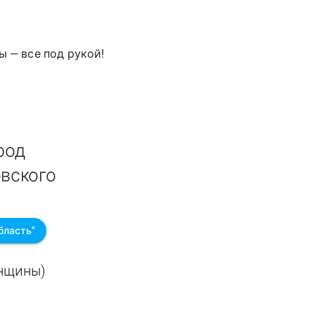
ы — все под рукой!
род
овского
бласть"
енщины)