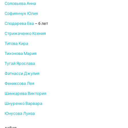
Соловьева Анна
Софиянчук Юлия
Сподарева Ева
– 6 лет
Стрижаченко Ксения
Титова Кира
Тихонова Мария
Тугай Ярослава
Фатнасси Джулия
Фениксова Лея
Шинкарева Виктория
Шнуренко Варвара
Юнусова Луиза