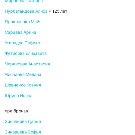
Миронова Татьяна
Нурбагандова Алиса
≈ 125 лет
Прокопенко Майя
Сараева Арина
Угинадзе Софико
Фетисова Елизавета
Черкасова Анастасия
Чинчаева Милана
Шевченко Ксения
Юрина Нонна
пре-бронза
Зиновьева Дарья
Зиновьева Софья