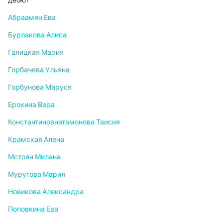
дебют
Абраамян Ева
Бурлакова Алиса
Галицкая Мария
Горбачева Ульяна
Горбунова Маруся
Ерохина Вера
Константиновнатамонова Таисия
Крамская Алена
Мстоян Милана
Муругова Мария
Новикова Александра
Поповкина Ева