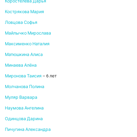
Коростелева Дарья
Кострякова Мария
Ловцова Софья
Майлычко Мирослава
Максименко Наталия
Матюшкина Алиса
Минаева Алёна
Миронова Таисия
– 6 лет
Молчанова Полина
Муляр Варвара
Наумова Ангелина
Одинцова Дарина
Пичугина Александра