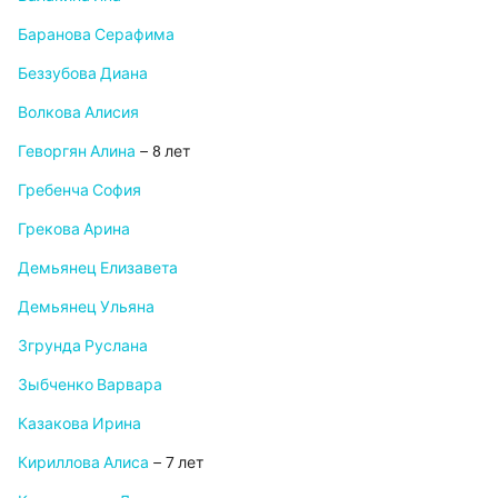
Баранова Серафима
Беззубова Диана
Волкова Алисия
Геворгян Алина
– 8 лет
Гребенча София
Грекова Арина
Демьянец Елизавета
Демьянец Ульяна
Згрунда Руслана
Зыбченко Варвара
Казакова Ирина
Кириллова Алиса
– 7 лет