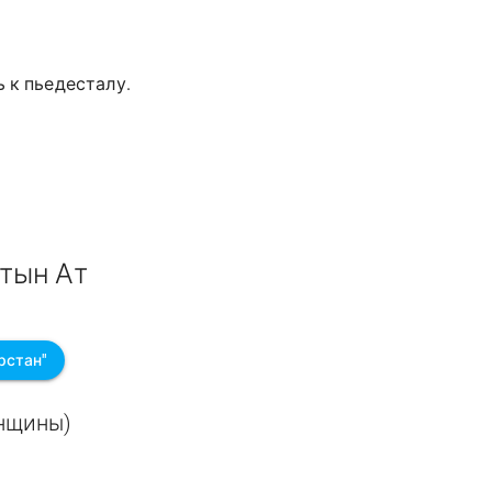
 к пьедесталу.
тын Ат
рстан"
енщины)