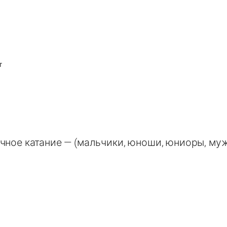
т
чное катание — (мальчики, юноши, юниоры, му