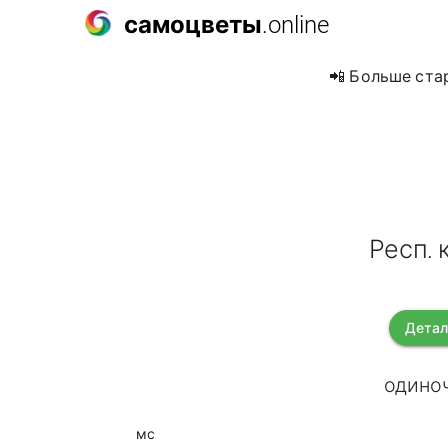
самоцветы
.online
📲 Больше ста
Респ.
Детал
одиноч
мс