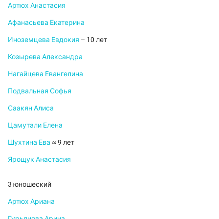
Артюх Анастасия
Афанасьева Екатерина
Иноземцева Евдокия
– 10 лет
Козырева Александра
Нагайцева Евангелина
Подвальная Софья
Саакян Алиса
Цамутали Елена
Шухтина Ева
≈ 9 лет
Ярощук Анастасия
3 юношеский
Артюх Ариана
Гурьянова Арина