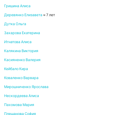
Гришина Алиса
Деревянко Елизавета
≈ 7 лет
Дутка Ольга
Захарова Екатерина
Игнатова Алиса
Калякина Виктория
Касияненко Валерия
Кейбало Кира
Коваленко Варвара
Мирошниченко Ярослава
Нескордеева Алиса
Пахомова Мария
Плешанова София