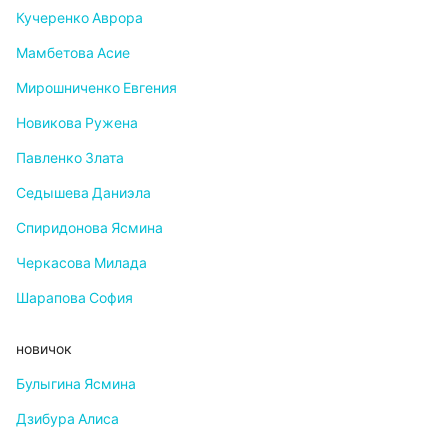
Кучеренко Аврора
Мамбетова Асие
Мирошниченко Евгения
Новикова Ружена
Павленко Злата
Седышева Даниэла
Спиридонова Ясмина
Черкасова Милада
Шарапова София
новичок
Булыгина Ясмина
Дзибура Алиса