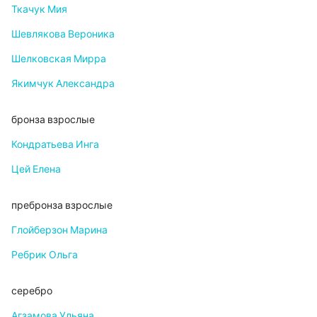
Ткачук Мия
Шевлякова Вероника
Шелковская Мирра
Якимчук Александра
бронза взрослые
Кондратьева Инга
Цей Елена
пребронза взрослые
Глойберзон Марина
Ребрик Ольга
серебро
Агзамова Ульяна