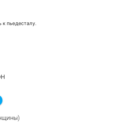
 к пьедесталу.
он
енщины)