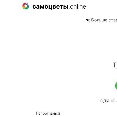
самоцветы
.online
📲 Больше ста
Т
одиноч
1 спортивный