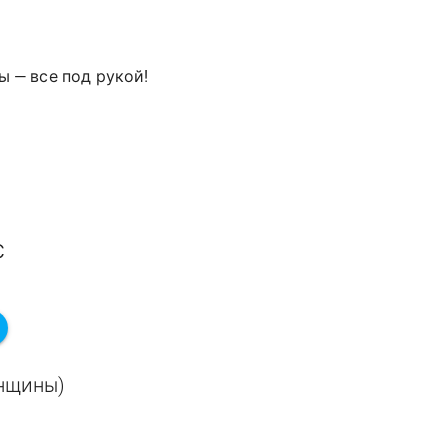
ы — все под рукой!
с
енщины)