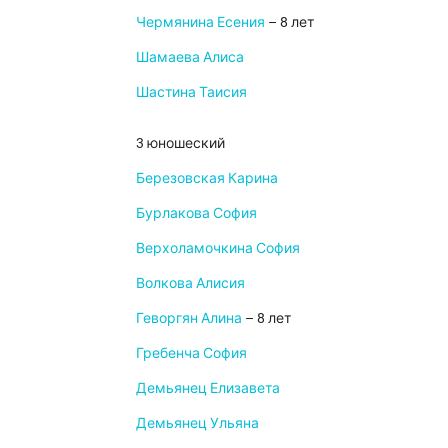
Чермянина Есения
– 8 лет
Шамаева Алиса
Шастина Таисия
3 юношеский
Березовская Карина
Бурлакова София
Верхоламочкина София
Волкова Алисия
Геворгян Алина
– 8 лет
Гребенча София
Демьянец Елизавета
Демьянец Ульяна