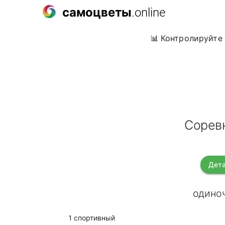
самоцветы
.online
📊 Контролируйте 
Сорев
Дета
одиноч
1 спортивный