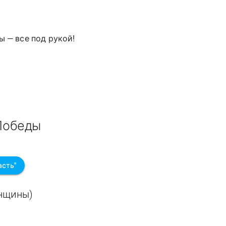
ы — все под рукой!
Победы
асть"
енщины)