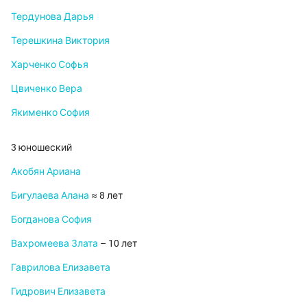
Тердунова Дарья
Терешкина Виктория
Харченко Софья
Цвиченко Вера
Якименко София
3 юношеский
Акобян Ариана
Бигулаева Алана
≈ 8 лет
Богданова София
Вахромеева Злата
– 10 лет
Гаврилова Елизавета
Гидрович Елизавета