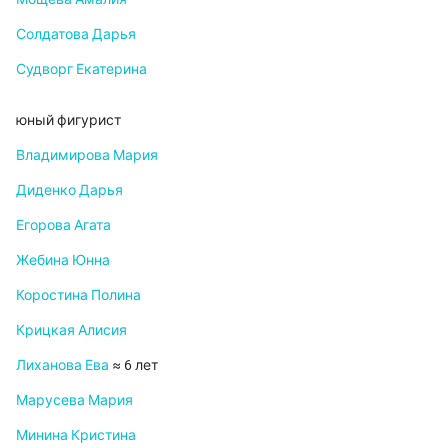
Солдатова Дарья
Судворг Екатерина
юный фигурист
Владимирова Мария
Диденко Дарья
Егорова Агата
Жебина Юнна
Коростина Полина
Крицкая Алисия
Лиханова Ева
≈ 6 лет
Марусева Мария
Минина Кристина