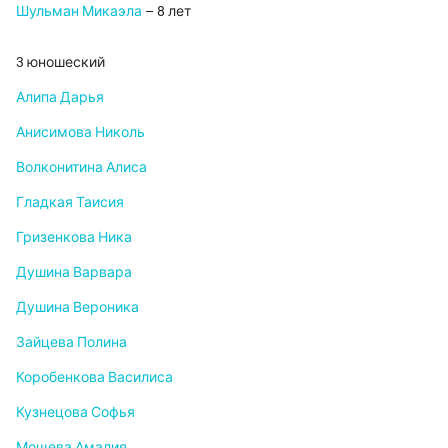
Шульман Микаэла
– 8 лет
3 юношеский
Алипа Дарья
Анисимова Николь
Волконитина Алиса
Гладкая Таисия
Гризенкова Ника
Душина Варвара
Душина Вероника
Зайцева Полина
Коробенкова Василиса
Кузнецова Софья
Мощева Амалия