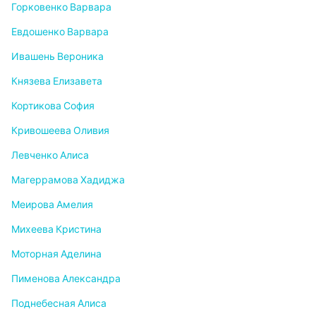
Горковенко Варвара
Евдошенко Варвара
Ивашень Вероника
Князева Елизавета
Кортикова София
Кривошеева Оливия
Левченко Алиса
Магеррамова Хадиджа
Меирова Амелия
Михеева Кристина
Моторная Аделина
Пименова Александра
Поднебесная Алиса