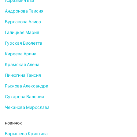
Абраамян Ева
Андронова Таисия
Бурлакова Алиса
Галицкая Мария
Гурская Виолетта
Киреева Арина
Крамская Алена
Пинюгина Таисия
Рыжова Александра
Сухарева Валерия
Чеканова Мирослава
новичок
Барышева Кристина