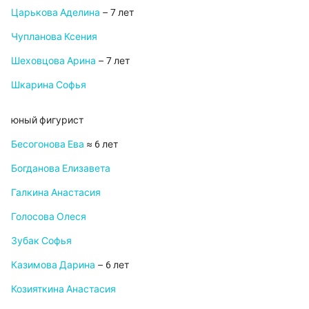
Царькова Аделина
– 7 лет
Чупланова Ксения
Шеховцова Арина
– 7 лет
Шкарина Софья
юный фигурист
Бесогонова Ева
≈ 6 лет
Богданова Елизавета
Галкина Анастасия
Голосова Олеся
Зубак Софья
Казимова Дарина
– 6 лет
Козияткина Анастасия