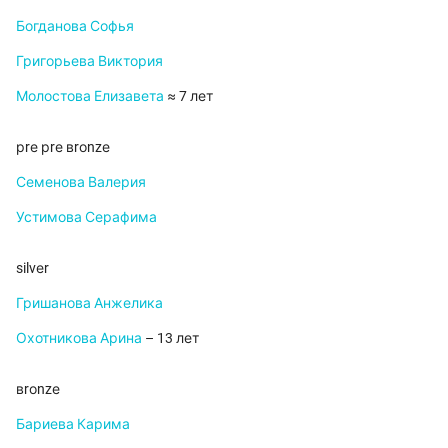
Богданова Софья
Григорьева Виктория
Молостова Елизавета
≈ 7 лет
рrе рrе вrоnzе
Семенова Валерия
Устимова Серафима
silvеr
Гришанова Анжелика
Охотникова Арина
– 13 лет
вrоnzе
Бариева Карима