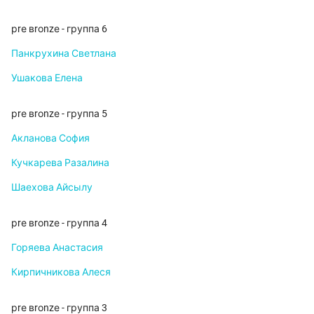
рrе вrоnzе - группа 6
Панкрухина Светлана
Ушакова Елена
рrе вrоnzе - группа 5
Акланова София
Кучкарева Разалина
Шаехова Айсылу
рrе вrоnzе - группа 4
Горяева Анастасия
Кирпичникова Алеся
рrе вrоnzе - группа 3