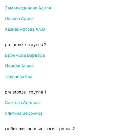
Замалетдинова Адиля
Лесина Арина
Хазиахметова Алия
рrе вrоnzе - группа 2
Ефремова Варвара
Ионова Алина
Таланова Ева
рrе вrоnzе - группа 1
Саетова Аделина
Улитина Вероника
любители - первые шаги - группа 2