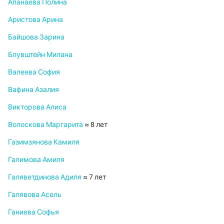
Апанаева Полина
Аристова Арина
Байшова Зарина
Блувштейн Милана
Валеева София
Вафина Азалия
Викторова Алиса
Волоскова Маргарита
≈ 8 лет
Газимзянова Камиля
Галимова Амиля
Галяветдинова Адиля
≈ 7 лет
Галявова Асель
Ганиева Софья