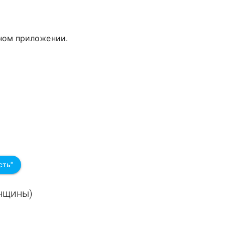
дном приложении.
сть"
енщины)