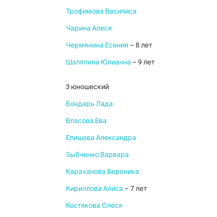
Трофимова Василиса
Чарина Алеся
Чермянина Есения
– 8 лет
Шаляпина Юлианна
– 9 лет
3 юношеский
Бондарь Лада
Власова Ева
Епишева Александра
Зыбченко Варвара
Караханова Вероника
Кириллова Алиса
– 7 лет
Костякова Олеся