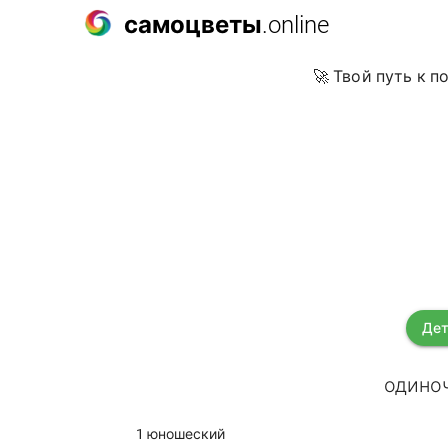
самоцветы
.online
🚀 Твой путь к 
Дет
одиноч
1 юношеский