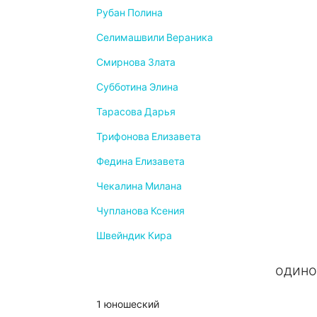
Рубан Полина
Селимашвили Вераника
Смирнова Злата
Субботина Элина
Тарасова Дарья
Трифонова Елизавета
Федина Елизавета
Чекалина Милана
Чупланова Ксения
Швейндик Кира
одино
1 юношеский