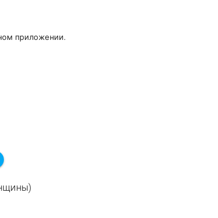
дном приложении.
енщины)