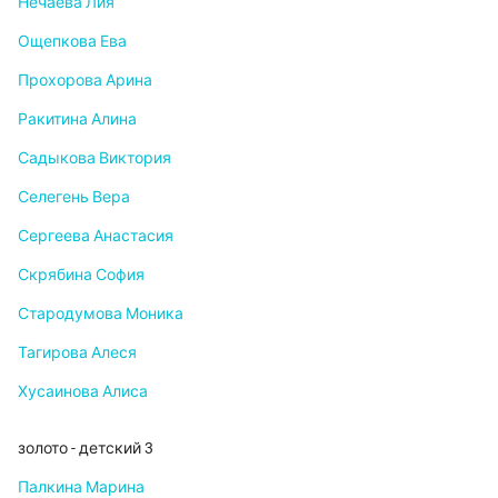
Нечаева Лия
Ощепкова Ева
Прохорова Арина
Ракитина Алина
Садыкова Виктория
Селегень Вера
Сергеева Анастасия
Скрябина София
Стародумова Моника
Тагирова Алеся
Хусаинова Алиса
золото - детский 3
Палкина Марина