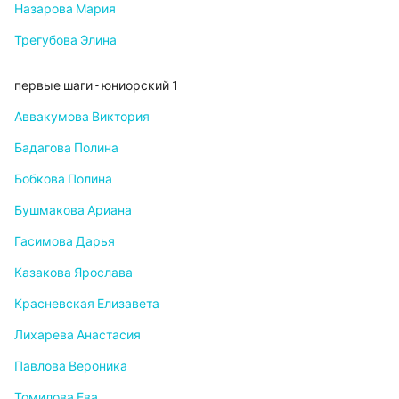
Назарова Мария
Трегубова Элина
первые шаги - юниорский 1
Аввакумова Виктория
Бадагова Полина
Бобкова Полина
Бушмакова Ариана
Гасимова Дарья
Казакова Ярослава
Красневская Елизавета
Лихарева Анастасия
Павлова Вероника
Томилова Ева