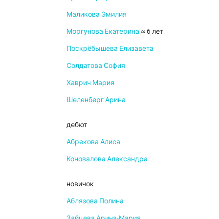
Маликова Эмилия
Моргунова Екатерина
≈ 6 лет
Поскрёбышева Елизавета
Солдатова София
Хаврич Мария
Шеленберг Арина
дебют
Абрекова Алиса
Коновалова Александра
новичок
Аблязова Полина
Зайцева Арина-Мария