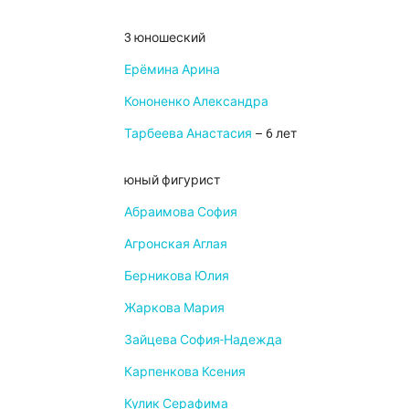
3 юношеский
Ерёмина Арина
Кононенко Александра
Тарбеева Анастасия
– 6 лет
юный фигурист
Абраимова София
Агронская Аглая
Берникова Юлия
Жаркова Мария
Зайцева София-Надежда
Карпенкова Ксения
Кулик Серафима