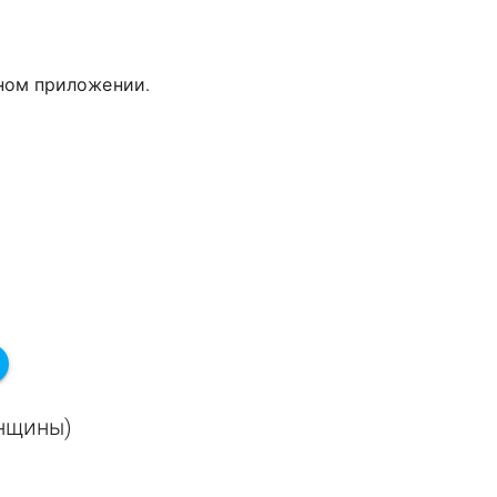
дном приложении.
енщины)