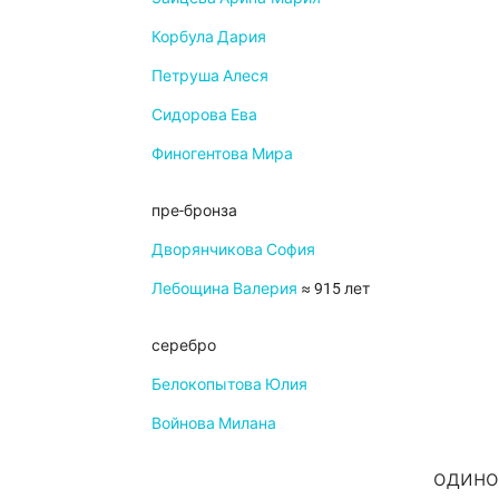
Корбула Дария
Петруша Алеся
Сидорова Ева
Финогентова Мира
пре-бронза
Дворянчикова София
Лебощина Валерия
≈ 915 лет
серебро
Белокопытова Юлия
Войнова Милана
одино