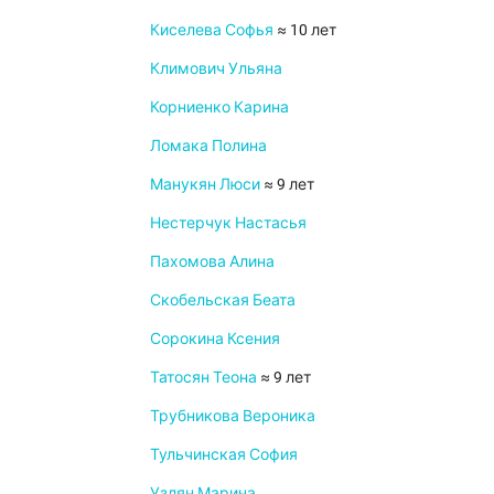
Киселева Софья
≈ 10 лет
Климович Ульяна
Корниенко Карина
Ломака Полина
Манукян Люси
≈ 9 лет
Нестерчук Настасья
Пахомова Алина
Скобельская Беата
Сорокина Ксения
Татосян Теона
≈ 9 лет
Трубникова Вероника
Тульчинская София
Узлян Марина