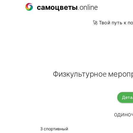
самоцветы
.online
🚀 Твой путь к 
Физкультурноe меропр
Дета
одиноч
3 спортивный