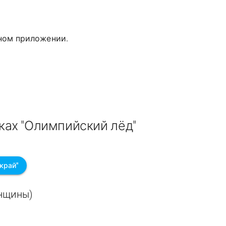
дном приложении.
ках "Олимпийский лёд"
край"
енщины)