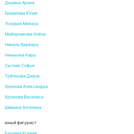
Дашина Арина
Ермилова Юлия
Лозовая Милана
Майорникова Алёна
Никель Варвара
Нянькина Кира
Сытник Софья
Туйтенова Диана
Хренова Александра
Хромова Василиса
Шимина Ангелина
юный фигурист
Баулина Ксения