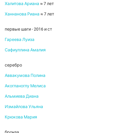
Халитова Ариана
≈ 7 лет
Ханнанова Риана
≈ 7 лет
первые шаги - 2016 и ст
Гареева Луиза
Сафиуллина Амалия
серебро
Аввакумова Полина
Акогланоглу Мелиса
Альмиева Диана
Измайлова Ульяна
Крюкова Мария
бронза